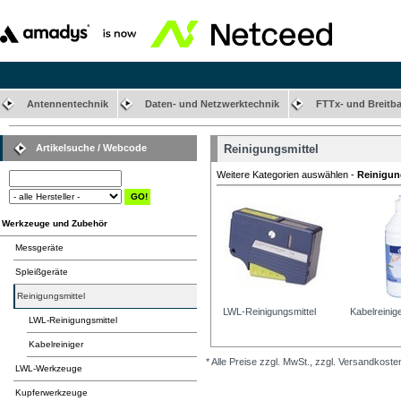
Antennentechnik
Daten- und Netzwerktechnik
FTTx- und Breitb
Artikelsuche / Webcode
Reinigungsmittel
Weitere Kategorien auswählen -
Reinigun
Werkzeuge und Zubehör
Messgeräte
Spleißgeräte
Reinigungsmittel
LWL-Reinigungsmittel
Kabelreinig
LWL-Reinigungsmittel
Kabelreiniger
* Alle Preise zzgl. MwSt., zzgl. Versandkoste
LWL-Werkzeuge
Kupferwerkzeuge