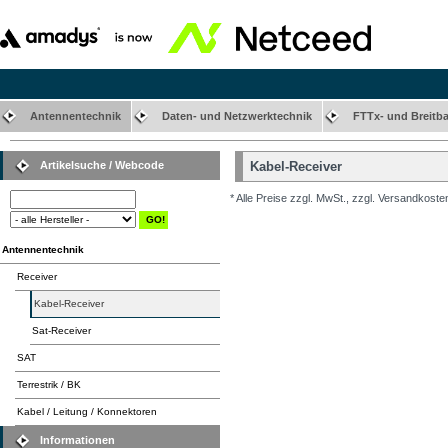
Antennentechnik
Daten- und Netzwerktechnik
FTTx- und Breitb
Artikelsuche / Webcode
Kabel-Receiver
* Alle Preise zzgl. MwSt., zzgl. Versandkoste
Antennentechnik
Receiver
Kabel-Receiver
Sat-Receiver
SAT
Terrestrik / BK
Kabel / Leitung / Konnektoren
Informationen