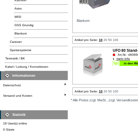
Kathrein
Astro
WISI
Blankom
GSS Grundig
Blankom
Artikel pro Seite:
10
20
50
100
Caravan
Speisesysteme
UFO 80 Stand-
Art.Nr.: 48086
Terrestrik / BK
mehr Info
Kabel / Leitung / Konnektoren
Informationen
Datenschutz
Artikel pro Seite:
10
20
50
100
Versand und Kosten
* Alle Preise zzgl. MwSt., zzgl. Versandkoste
Statistik
18 User(s) online
0 Gäste