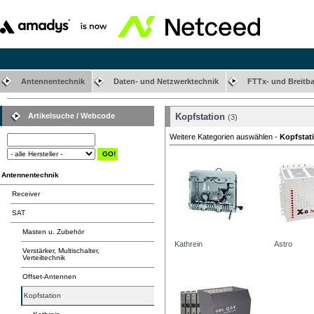
Antennentechnik
Daten- und Netzwerktechnik
FTTx- und Breitb
Artikelsuche / Webcode
Kopfstation
(3)
Weitere Kategorien auswählen -
Kopfstat
Antennentechnik
Receiver
SAT
Masten u. Zubehör
Kathrein
Astro
Verstärker, Multischalter,
Verteiltechnik
Offset-Antennen
Kopfstation