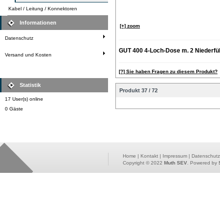
Kabel / Leitung / Konnektoren
Informationen
[+] zoom
Datenschutz
GUT 400 4-Loch-Dose m. 2 Niederf
Versand und Kosten
[?] Sie haben Fragen zu diesem Produkt?
Statistik
Produkt 37 / 72
17 User(s) online
0 Gäste
Home
|
Kontakt
|
Impressum
|
Datenschutz
Copyright © 2022
Muth SEV
. Powered by