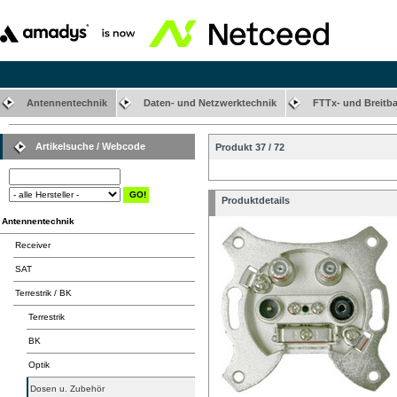
Antennentechnik
Daten- und Netzwerktechnik
FTTx- und Breitb
Artikelsuche / Webcode
Produkt 37 / 72
Produktdetails
Antennentechnik
Receiver
SAT
Terrestrik / BK
Terrestrik
BK
Optik
Dosen u. Zubehör