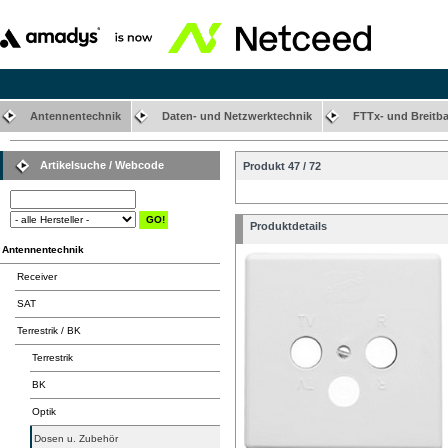
Antennentechnik
Daten- und Netzwerktechnik
FTTx- und Breitb
Artikelsuche / Webcode
Produkt 47 / 72
Produktdetails
Antennentechnik
Receiver
SAT
Terrestrik / BK
Terrestrik
BK
Optik
Dosen u. Zubehör