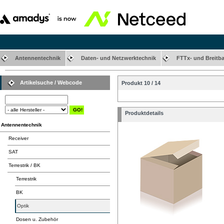
Antennentechnik
Daten- und Netzwerktechnik
FTTx- und Breitb
Artikelsuche / Webcode
Produkt 10 / 14
Produktdetails
Antennentechnik
Receiver
SAT
Terrestrik / BK
Terrestrik
BK
Optik
Dosen u. Zubehör