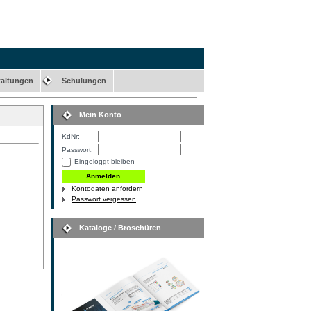
taltungen
Schulungen
Mein Konto
KdNr:
Passwort:
Eingeloggt bleiben
Kontodaten anfordern
Passwort vergessen
Kataloge / Broschüren