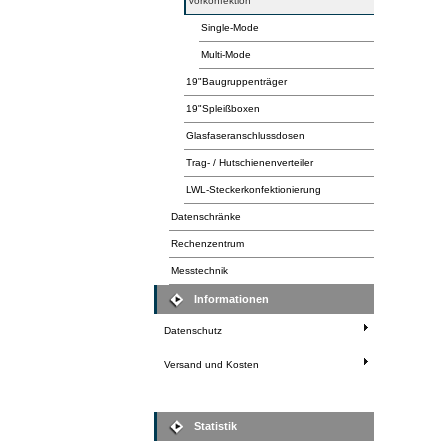
Vorkonfektion
Single-Mode
Multi-Mode
19"Baugruppenträger
19"Spleißboxen
Glasfaseranschlussdosen
Trag- / Hutschienenverteiler
LWL-Steckerkonfektionierung
Datenschränke
Rechenzentrum
Messtechnik
Informationen
Datenschutz
Versand und Kosten
Statistik