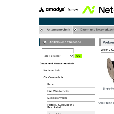
Antennentechnik
Daten- und Netzwerktec
Artikelsuche / Webcode
Vorkon
Weitere K
Daten- und Netzwerktechnik
Kupfertechnik
Glasfasertechnik
Kabel
Single-M
LWL-Wandverteiler
Medienkonverter
* Alle Preise
Pigtails / Kupplungen /
Patchkabel