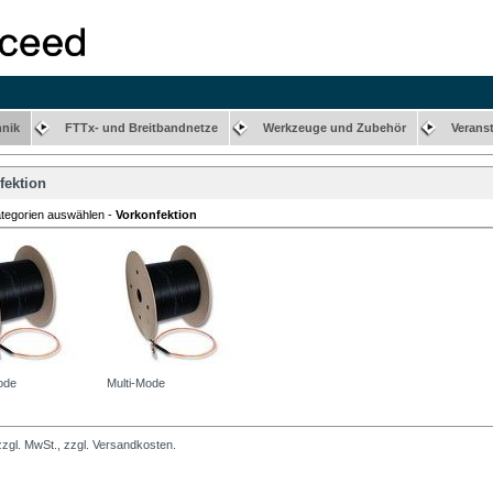
hnik
FTTx- und Breitbandnetze
Werkzeuge und Zubehör
Verans
fektion
ategorien auswählen -
Vorkonfektion
ode
Multi-Mode
 zzgl. MwSt., zzgl. Versandkosten.