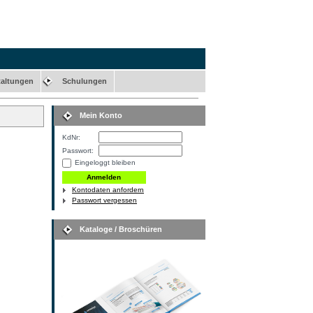
taltungen
Schulungen
Mein Konto
KdNr:
Passwort:
Eingeloggt bleiben
Kontodaten anfordern
Passwort vergessen
Kataloge / Broschüren