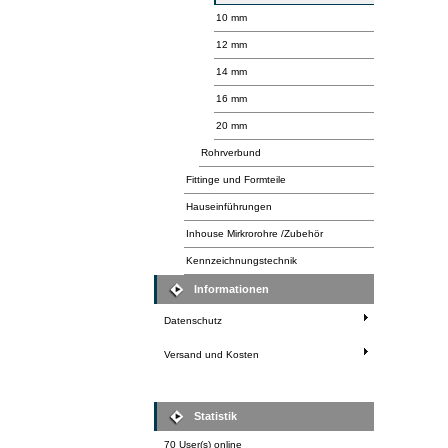
10 mm
12 mm
14 mm
16 mm
20 mm
Rohrverbund
Fittinge und Formteile
Hauseinführungen
Inhouse Mirkrorohre /Zubehör
Kennzeichnungstechnik
Informationen
Datenschutz
Versand und Kosten
Statistik
70 User(s) online