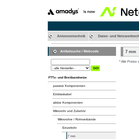
Antennentechnik
Daten- und Netzwerktec
Artikelsuche / Webcode
7 mm
* Alle Preise
FTTx- und Breitbandnetze
passive Komponenten
Einblaskabel
aktive Komponenten
Mikrorohr und Zubehör
Mikrorohre / Rohrverbände
Einzelrohr
7 mm