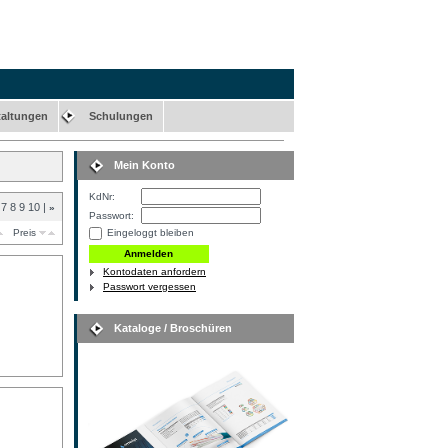
taltungen
Schulungen
Mein Konto
KdNr:
7
8
9
10
|
»
Passwort:
Eingeloggt bleiben
Preis
Kontodaten anfordern
Passwort vergessen
Kataloge / Broschüren