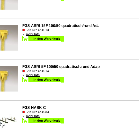
FGS-ASRI-15F 100/50 quadratisch/rund Ada
Art.Nr.: 454013
mehr Info
FGS-ASRI-5F 100/50 quadratisch/rund Adap
Art.Nr.: 454014
mehr Info
FGS-HASK-C
Art.Nr.: 454083
mehr Info