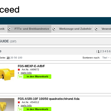
hnik
FTTx- und Breitbandnetze
Werkzeuge und Zubehör
Verans
GUIDE
(197)
0
|
1
2
3
4
5
6
 Seite:
10
20
50
100
Sortieren nach:
Titel
FGS-MEXP-E-A/B/F
Art.Nr.: 449672
mehr Info
FGS-ASRI-10F 100/50 quadratisch/rund Ada
Art.Nr.: 454012
mehr Info