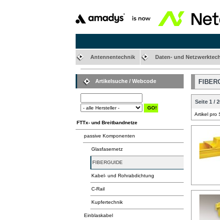
Antennentechnik
Daten- und Netzwerktec
Artikelsuche / Webcode
FIBER
Seite 1 / 2
Artikel pro
FTTx- und Breitbandnetze
passive Komponenten
Glasfasernetz
FIBERGUIDE
Kabel- und Rohrabdichtung
C-Rail
Kupfertechnik
Einblaskabel