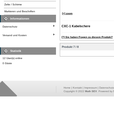
Zelte / Schirme
Markieren und Beschriften
[+] zoom
Informationen
CXC-1 Kabelschere
Datenschutz
Versand und Kosten
[?] Sie haben Fragen zu diesem Produkt?
Produkt 7 / 8
Statistik
12 User(s) online
0 Gäste
Home
|
Kontakt
|
Impressum
|
Datenschutz
Copyright © 2022
Muth SEV
. Powered by