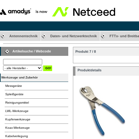
Antennentechnik
Daten- und Netzwerktechnik
FTTx- und Breitb
Artikelsuche / Webcode
Produkt 7 / 8
Produktdetails
Werkzeuge und Zubehör
Messgeräte
Spleißgeräte
Reinigungsmittel
LWL-Werkzeuge
Kupferwerkzeuge
Koax-Werkzeuge
Kabelverlegung