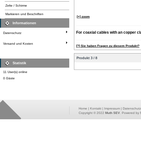
Zelte / Schirme
Markieren und Beschriften
[+] zoom
Informationen
For coaxial cables with an copper c
Datenschutz
Versand und Kosten
[?] Sie haben Fragen zu diesem Produkt?
Produkt 3 / 8
Statistik
11 User(s) online
0 Gäste
Home
|
Kontakt
|
Impressum
|
Datenschutz
Copyright © 2022
Muth SEV
. Powered by