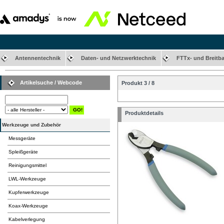
Antennentechnik
Daten- und Netzwerktechnik
FTTx- und Breitb
Artikelsuche / Webcode
Produkt 3 / 8
Produktdetails
Werkzeuge und Zubehör
Messgeräte
Spleißgeräte
Reinigungsmittel
LWL-Werkzeuge
Kupferwerkzeuge
Koax-Werkzeuge
Kabelverlegung