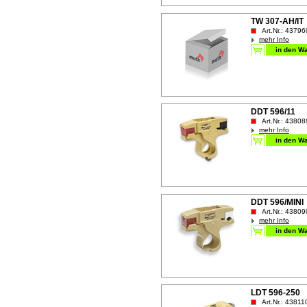
TW 307-AH/IT
Art.Nr.: 43796
mehr Info
DDT 596/11
Art.Nr.: 43808
mehr Info
DDT 596/MINI
Art.Nr.: 43809
mehr Info
LDT 596-250
Art.Nr.: 43811