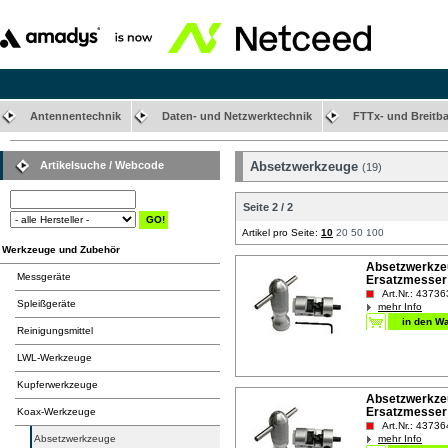
Antennentechnik
Daten- und Netzwerktechnik
FTTx- und Breitb
Artikelsuche / Webcode
Absetzwerkzeuge
(19)
Seite 2 / 2
Artikel pro Seite:
10
20
50
100
Werkzeuge und Zubehör
Absetzwerkzeu
Messgeräte
Ersatzmesser
Art.Nr.: 43736
Spleißgeräte
mehr Info
Reinigungsmittel
LWL-Werkzeuge
Kupferwerkzeuge
Absetzwerkzeug
Ersatzmesser
Koax-Werkzeuge
Art.Nr.: 43736
Absetzwerkzeuge
mehr Info