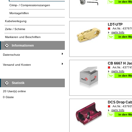
Crimp- / Compressionszangen
Montagehilfen
Kabelverlegung
LDT-UTP
Art.Nr.: 43767
Zelte / Schirme
mehr Info
Markieren und Beschriften
Informationen
Datenschutz
CB 6667 H Ja
Versand und Kosten
Art.Nr.: 43774
mehr Info
Statistik
20 User(s) online
0 Gäste
DCS Drop Cabl
Art.Nr.: 43793
mehr Info