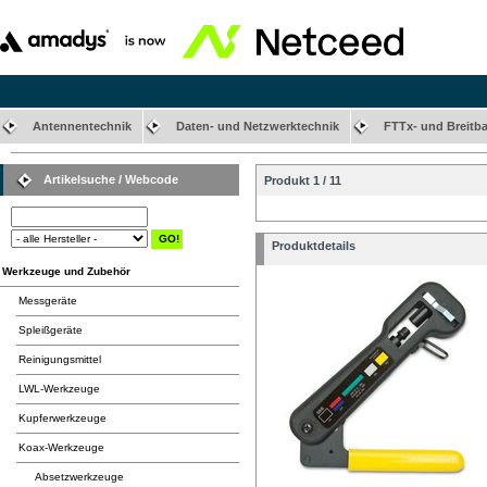
Antennentechnik
Daten- und Netzwerktechnik
FTTx- und Breitb
Artikelsuche / Webcode
Produkt 1 / 11
Produktdetails
Werkzeuge und Zubehör
Messgeräte
Spleißgeräte
Reinigungsmittel
LWL-Werkzeuge
Kupferwerkzeuge
Koax-Werkzeuge
Absetzwerkzeuge