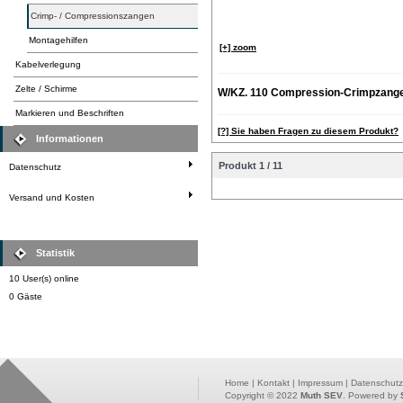
Crimp- / Compressionszangen
Montagehilfen
[+] zoom
Kabelverlegung
Zelte / Schirme
W/KZ. 110 Compression-Crimpzange
Markieren und Beschriften
[?] Sie haben Fragen zu diesem Produkt?
Informationen
Produkt 1 / 11
Datenschutz
Versand und Kosten
Statistik
10 User(s) online
0 Gäste
Home
|
Kontakt
|
Impressum
|
Datenschutz
Copyright © 2022
Muth SEV
. Powered by