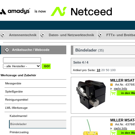
Antennentechnik
Daten- und Netzwerktechnik
FTTx- und Breitb
Artikelsuche / Webcode
Bündelader
(35)
Seite 4 / 4
Artikel pro Seite:
10
20
50
100
Werkzeuge und Zubehör
MILLER MSAT 
Messgeräte
Art.Nr.: 43768
mehr Info
Spleißgeräte
Reinigungsmittel
LWL-Werkzeuge
Kabelmantel
MILLER MSAT-5
Bündelader
Art.Nr.: 43768
mehr Info
Primärcoating