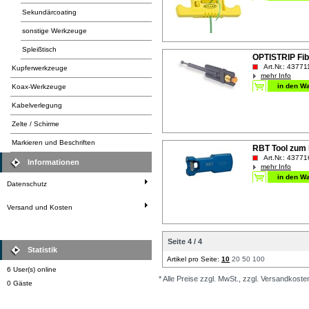
Sekundärcoating
sonstige Werkzeuge
Spleißtisch
OPTISTRIP Fib
Art.Nr.: 43771
Kupferwerkzeuge
mehr Info
Koax-Werkzeuge
Kabelverlegung
Zelte / Schirme
Markieren und Beschriften
RBT Tool zum 
Art.Nr.: 43771
Informationen
mehr Info
Datenschutz
Versand und Kosten
Seite 4 / 4
Statistik
Artikel pro Seite:
10
20
50
100
6 User(s) online
* Alle Preise zzgl. MwSt., zzgl. Versandkoste
0 Gäste