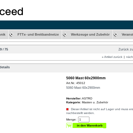
hnik
FTTx- und Breitbandnetze
Werkzeuge und Zubehör
Verans
9 / 75
Zurück zu
«
Artikel zurück
|
nächs
etails
5060 Mast 60x2900mm
Art.Nr.: 45012
5060 Mast 60x2900mm
Hersteller:
ASTRO
Kategorie:
Masten u. Zubehör
Dieser Artikel ist nicht auf Lager und muss ers
nachbestellt werden.
Menge: