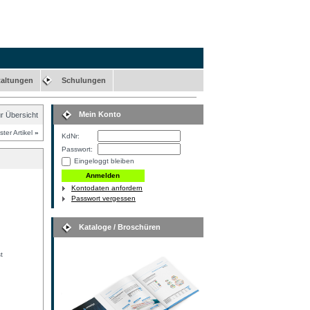
taltungen
Schulungen
Mein Konto
r Übersicht
ter Artikel
»
KdNr:
Passwort:
Eingeloggt bleiben
Kontodaten anfordern
Passwort vergessen
Kataloge / Broschüren
t