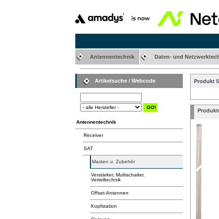
Antennentechnik
Daten- und Netzwerktec
Artikelsuche / Webcode
Produkt 5
Produktd
Antennentechnik
Receiver
SAT
Masten u. Zubehör
Verstärker, Multischalter,
Verteiltechnik
Offset-Antennen
Kopfstation