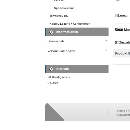
Caravan
Speisesysteme
[+] zoom
Terrestrik / BK
Kabel / Leitung / Konnektoren
5060 Ma
Informationen
Datenschutz
[?] Sie ha
Versand und Kosten
Produkt 5
Statistik
28 User(s) online
0 Gäste
Home
|
K
Copyrigh