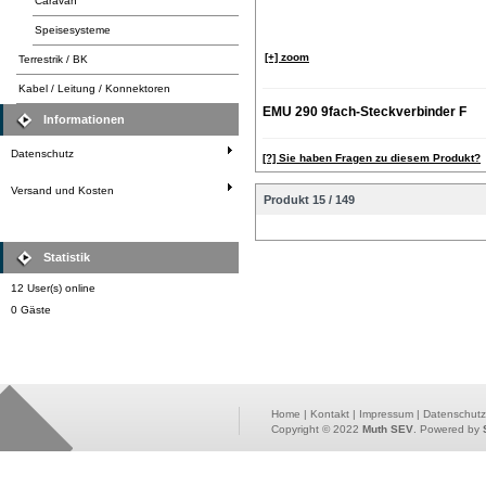
Caravan
Speisesysteme
[+] zoom
Terrestrik / BK
Kabel / Leitung / Konnektoren
EMU 290 9fach-Steckverbinder F
Informationen
Datenschutz
[?] Sie haben Fragen zu diesem Produkt?
Versand und Kosten
Produkt 15 / 149
Statistik
12 User(s) online
0 Gäste
Home
|
Kontakt
|
Impressum
|
Datenschutz
Copyright © 2022
Muth SEV
. Powered by