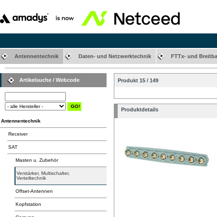
Antennentechnik
Daten- und Netzwerktechnik
FTTx- und Breitb
Artikelsuche / Webcode
Produkt 15 / 149
Produktdetails
Antennentechnik
Receiver
SAT
Masten u. Zubehör
Verstärker, Multischalter,
Verteiltechnik
Offset-Antennen
Kopfstation