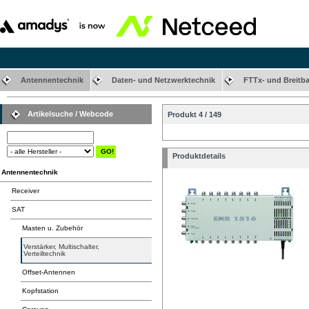
Antennentechnik
Daten- und Netzwerktechnik
FTTx- und Breitb
Artikelsuche / Webcode
Produkt 4 / 149
Produktdetails
Antennentechnik
Receiver
SAT
Masten u. Zubehör
Verstärker, Multischalter,
Verteiltechnik
Offset-Antennen
Kopfstation