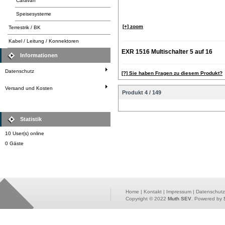
Caravan
Speisesysteme
[+] zoom
Terrestrik / BK
Kabel / Leitung / Konnektoren
EXR 1516 Multischalter 5 auf 16
Informationen
Datenschutz
[?] Sie haben Fragen zu diesem Produkt?
Versand und Kosten
Produkt 4 / 149
Statistik
10 User(s) online
0 Gäste
Home
|
Kontakt
|
Impressum
|
Datenschutz
Copyright © 2022
Muth SEV
. Powered by