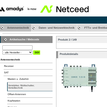
Antennentechnik
Daten- und Netzwerktechnik
FTTx- und Breitb
Artikelsuche / Webcode
Produkt 2 / 149
Produktdetails
Antennentechnik
Receiver
SAT
Masten u. Zubehör
Verstärker, Multischalter,
Verteiltechnik
Offset-Antennen
Kopfstation