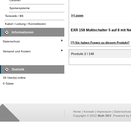
Caravan
Speisesysteme
[+] zoom
Terrestrik / BK
Kabel / Leitung / Konnektoren
EXR 158 Multischalter 5 auf 8 mit Ne
Informationen
Datenschutz
[?] Sie haben Fragen zu diesem Produkt?
Versand und Kosten
Produkt 2 / 149
Statistik
34 User(s) online
0 Gäste
Home
|
Kontakt
|
Impressum
|
Datenschutz
Copyright © 2022
Muth SEV
. Powered by