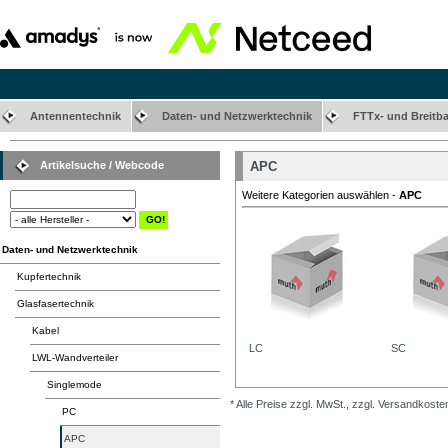
Antennentechnik
Daten- und Netzwerktechnik
FTTx- und Breitb
Artikelsuche / Webcode
APC
Weitere Kategorien auswählen -
APC
Daten- und Netzwerktechnik
Kupfertechnik
Glasfasertechnik
Kabel
LC
SC
LWL-Wandverteiler
Singlemode
* Alle Preise zzgl. MwSt., zzgl. Versandkoste
PC
APC