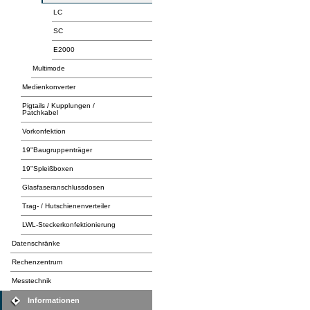
LC
SC
E2000
Multimode
Medienkonverter
Pigtails / Kupplungen /
Patchkabel
Vorkonfektion
19"Baugruppenträger
19"Spleißboxen
Glasfaseranschlussdosen
Trag- / Hutschienenverteiler
LWL-Steckerkonfektionierung
Datenschränke
Rechenzentrum
Messtechnik
Informationen