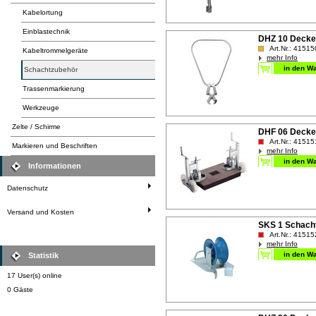
Kabelortung
Einblastechnik
DHZ 10 Deckel
Art.Nr.: 41515
Kabeltrommelgeräte
mehr Info
Schachtzubehör
Trassenmarkierung
Werkzeuge
Zelte / Schirme
DHF 06 Deckel
Art.Nr.: 41515
Markieren und Beschriften
mehr Info
Informationen
Datenschutz
Versand und Kosten
SKS 1 Schachtk
Art.Nr.: 41515
mehr Info
Statistik
17 User(s) online
0 Gäste