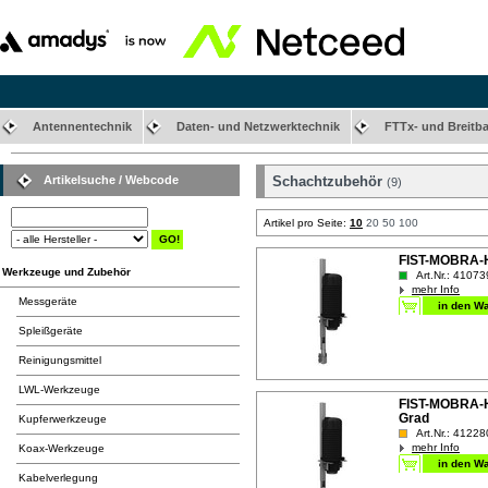
Antennentechnik
Daten- und Netzwerktechnik
FTTx- und Breitb
Artikelsuche / Webcode
Schachtzubehör
(9)
Artikel pro Seite:
10
20
50
100
FIST-MOBRA-HK
Werkzeuge und Zubehör
Art.Nr.: 41073
mehr Info
Messgeräte
Spleißgeräte
Reinigungsmittel
LWL-Werkzeuge
FIST-MOBRA-H-
Grad
Kupferwerkzeuge
Art.Nr.: 41228
mehr Info
Koax-Werkzeuge
Kabelverlegung