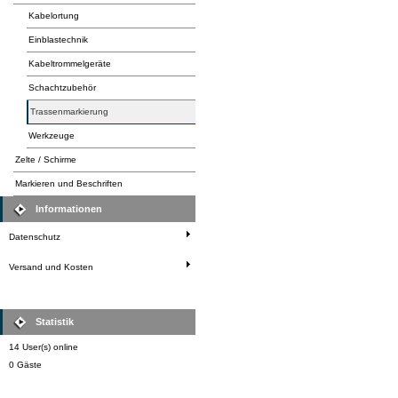
Kabelortung
Einblastechnik
Kabeltrommelgeräte
Schachtzubehör
Trassenmarkierung
Werkzeuge
Zelte / Schirme
Markieren und Beschriften
Informationen
Datenschutz
Versand und Kosten
Statistik
14 User(s) online
0 Gäste