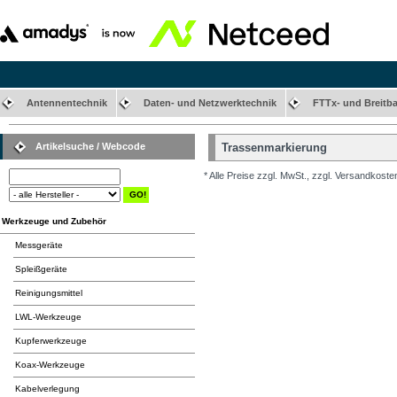
Antennentechnik
Daten- und Netzwerktechnik
FTTx- und Breitb
Artikelsuche / Webcode
Trassenmarkierung
* Alle Preise zzgl. MwSt., zzgl. Versandkoste
Werkzeuge und Zubehör
Messgeräte
Spleißgeräte
Reinigungsmittel
LWL-Werkzeuge
Kupferwerkzeuge
Koax-Werkzeuge
Kabelverlegung