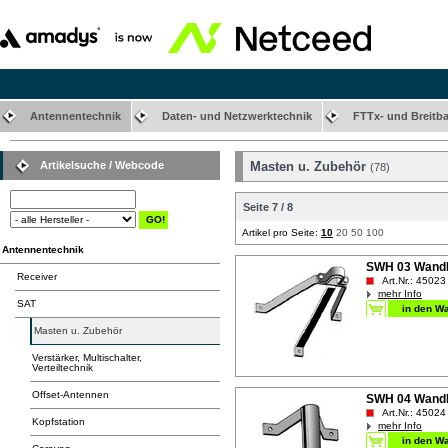
Antennentechnik
Daten- und Netzwerktechnik
FTTx- und Breitb
Artikelsuche / Webcode
Masten u. Zubehör
(78)
Seite 7 / 8
Artikel pro Seite:
10
20
50
100
Antennentechnik
SWH 03 Wandh
Receiver
Art.Nr.: 45023
mehr Info
SAT
Masten u. Zubehör
Verstärker, Multischalter,
Verteiltechnik
Offset-Antennen
SWH 04 Wandh
Art.Nr.: 45024
Kopfstation
mehr Info