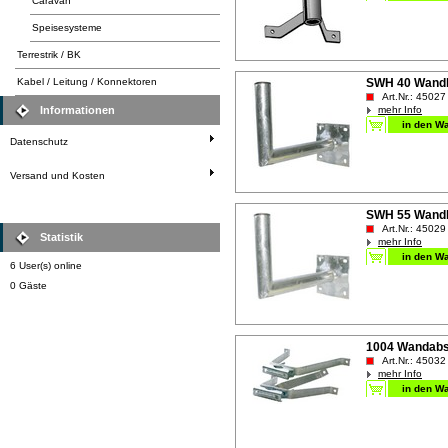
Caravan
Speisesysteme
Terrestrik / BK
Kabel / Leitung / Konnektoren
SWH 40 Wandh
Art.Nr.: 45027
Informationen
mehr Info
Datenschutz
Versand und Kosten
SWH 55 Wandh
Art.Nr.: 45029
Statistik
mehr Info
6 User(s) online
0 Gäste
1004 Wandabs
Art.Nr.: 45032
mehr Info