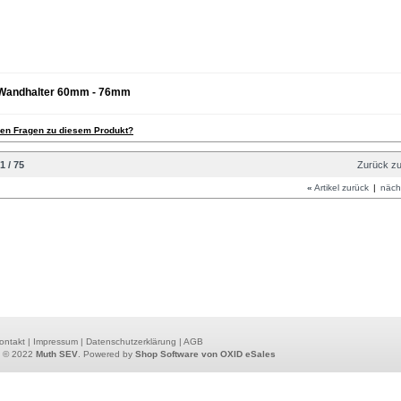
Wandhalter 60mm - 76mm
ben Fragen zu diesem Produkt?
1 / 75
Zurück zu
«
Artikel zurück
|
nächs
ontakt
|
Impressum
|
Datenschutzerklärung
|
AGB
t © 2022
Muth SEV
. Powered by
Shop Software von OXID eSales