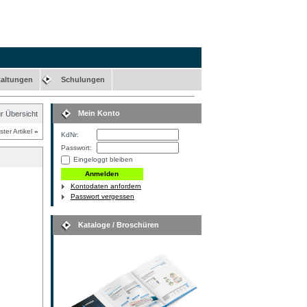
taltungen
Schulungen
Mein Konto
r Übersicht
ter Artikel
»
KdNr:
Passwort:
Eingeloggt bleiben
Kontodaten anfordern
Passwort vergessen
Kataloge / Broschüren