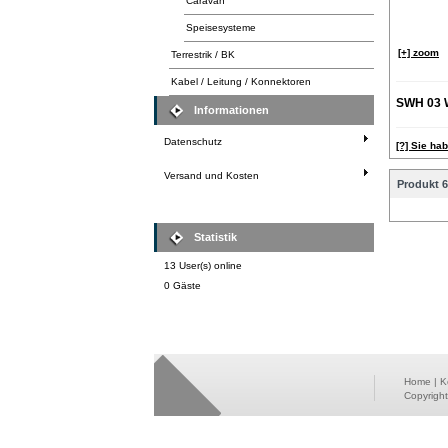
Caravan
Speisesysteme
[+] zoom
Terrestrik / BK
Kabel / Leitung / Konnektoren
SWH 03 
Informationen
Datenschutz
[?] Sie ha
Versand und Kosten
Produkt 6
Statistik
13 User(s) online
0 Gäste
Home
|
K
Copyrigh