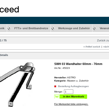
hnik
FTTx- und Breitbandnetze
Werkzeuge und Zubehör
Verans
1 / 75
Zurück zu
«
Artikel zurück
|
nächs
etails
SWH 03 Wandhalter 60mm - 76mm
Art.Nr.: 45023
Hersteller:
ASTRO
Kategorie:
Masten u. Zubehör
Bestellung Auftragbezogen
Menge:
Für Merkzettel bitte einloggen.