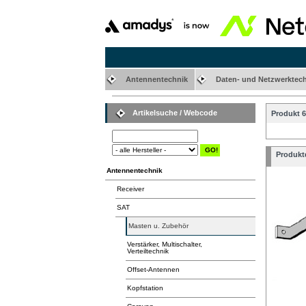
Antennentechnik
Daten- und Netzwerktec
Artikelsuche / Webcode
Produkt 6
Produktd
Antennentechnik
Receiver
SAT
Masten u. Zubehör
Verstärker, Multischalter,
Verteiltechnik
Offset-Antennen
Kopfstation